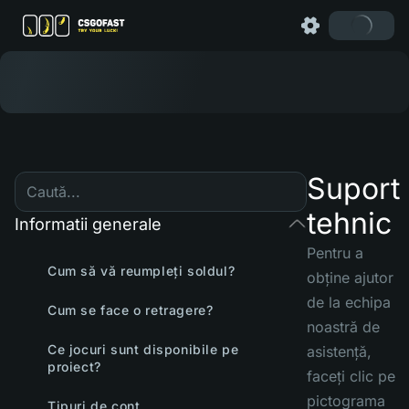
Suport
tehnic
Informatii generale
Pentru a
Cum să vă reumpleți soldul?
obține ajutor
de la echipa
Cum se face o retragere?
noastră de
Ce jocuri sunt disponibile pe
asistență,
proiect?
faceți clic pe
pictograma
Tipuri de cont