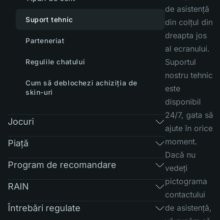
de asistență
Suport tehnic
din colțul din
dreapta jos
Parteneriat
al ecranului.
Suportul
Regulile chatului
nostru tehnic
Cum să deblochezi achiziția de
este
skin-uri
disponibil
24/7, gata să
Jocuri
ajute în orice
moment.
Piaţă
Dacă nu
Program de recomandare
vedeți
pictograma
RAIN
contactului
Întrebări regulate
de asistență,