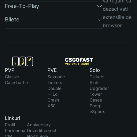
vă rugăm să
Free-To-Play
dezactivați
extensiile de
Bilete
browser.
PVP
PVE
Solo
Classic
Sezoane
Tickets
Case battle
Tickets
Slots
Double
Upgrader
Hi Lo
Tower
Crash
Cases
X50
Poggi
eSports
Linkuri
Profil
Anniversary
Parteneriat
Dovedit corect
VIP
North Pole