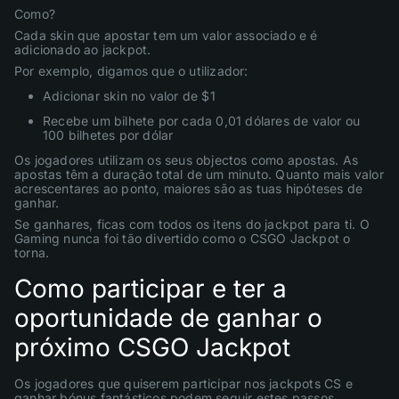
Como?
Cada skin que apostar tem um valor associado e é
adicionado ao jackpot.
Por exemplo, digamos que o utilizador:
Adicionar skin no valor de $1
Recebe um bilhete por cada 0,01 dólares de valor ou
100 bilhetes por dólar
Os jogadores utilizam os seus objectos como apostas. As
apostas têm a duração total de um minuto. Quanto mais valor
acrescentares ao ponto, maiores são as tuas hipóteses de
ganhar.
Se ganhares, ficas com todos os itens do jackpot para ti. O
Gaming nunca foi tão divertido como o CSGO Jackpot o
torna.
Como participar e ter a
oportunidade de ganhar o
próximo CSGO Jackpot
Os jogadores que quiserem participar nos jackpots CS e
ganhar bónus fantásticos podem seguir estes passos