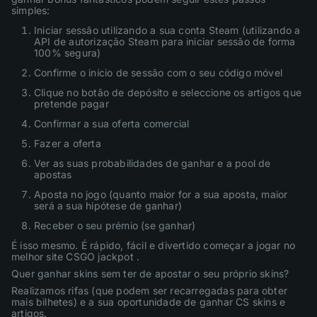
simples:
Iniciar sessão utilizando a sua conta Steam (utilizando a
API de autorização Steam para iniciar sessão de forma
100% segura)
Confirme o início de sessão com o seu código móvel
Clique no botão de depósito e seleccione os artigos que
pretende pagar
Confirmar a sua oferta comercial
Fazer a oferta
Ver as suas probabilidades de ganhar e a pool de
apostas
Aposta no jogo (quanto maior for a sua aposta, maior
será a sua hipótese de ganhar)
Receber o seu prémio (se ganhar)
É isso mesmo. É rápido, fácil e divertido começar a jogar no
melhor site CSGO jackpot .
Quer ganhar skins sem ter de apostar o seu próprio skins?
Realizamos rifas (que podem ser recarregadas para obter
mais bilhetes) e a sua oportunidade de ganhar CS skins e
artigos.