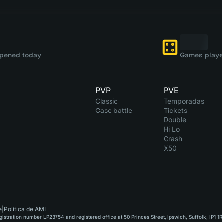
pened today
Games playe
PVP
PVE
Classic
Temporadas
Case battle
Tickets
Double
Hi Lo
Crash
X50
e
|
Política de AML
stration number LP23754 and registered office at 50 Princes Street, Ipswich, Suffolk, IP1 1