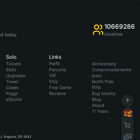
10669286
Usuários
d today
Solo
Links
Tickets
Perfil
Anniversary
Slots
Parceria
Comprovadamente
Upgrader
VIP
justo
Tower
FAQ
North Pole
Cases
Free Game
FIFA
Poggi
Reviews
Bug bounty
eSports
Blog
About
11 Years
RJ, England, ZIP 3542