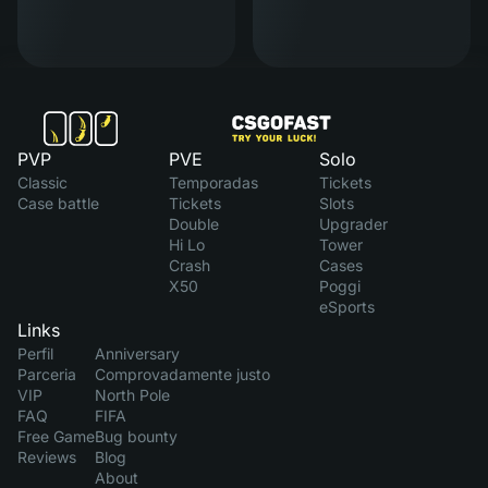
PVP
PVE
Solo
Classic
Temporadas
Tickets
Case battle
Tickets
Slots
Double
Upgrader
Hi Lo
Tower
Crash
Cases
X50
Poggi
eSports
Links
Perfil
Anniversary
Parceria
Comprovadamente justo
VIP
North Pole
FAQ
FIFA
Free Game
Bug bounty
Reviews
Blog
About