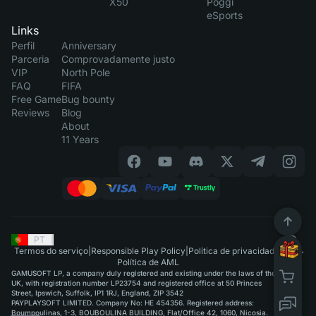
X50
Poggi
eSports
Links
Perfil
Anniversary
Parceria
Comprovadamente justo
VIP
North Pole
FAQ
FIFA
Free Game
Bug bounty
Reviews
Blog
About
11 Years
PT
|
Termos do serviço
|
Responsible Play Policy
|
Política de privacidade
|
Política de AML
GAMUSOFT LP, a company duly registered and existing under the laws of the
UK, with registration number LP23754 and registered office at 50 Princes
Street, Ipswich, Suffolk, IP1 1RJ, England, ZIP 3542
PAYPLAYSOFT LIMITED. Company No: HE 454356. Registered address:
Boumpoulinas, 1-3, BOUBOULINA BUILDING, Flat/Office 42, 1060, Nicosia.