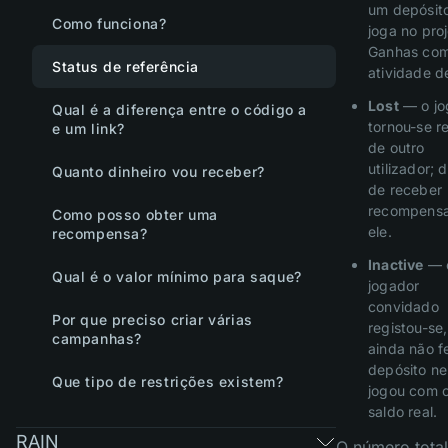
um depósit
Como funciona?
joga no proj
Ganhas com
Status de referência
atividade de
Lost
— o jo
Qual é a diferença entre o código a
tornou-se r
e um link?
de outro
utilizador; 
Quanto dinheiro vou receber?
de receber
recompensa
Como posso obter uma
ele.
recompensa?
Inactive
— 
Qual é o valor mínimo para saque?
jogador
convidado
Por que preciso criar várias
registou-se
campanhas?
ainda não f
depósito n
Que tipo de restrições existem?
jogou com 
saldo real.
RAIN
O número total