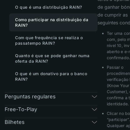
de ganhar bónu
O que é uma distribuição RAIN?
de cumprir as
Como participar na distribuição da
seguintes cond
RAIN?
Ter uma co
Com que frequência se realiza o
com, pelo 
passatempo RAIN?
nível 10, in
aberto e e-
Quanto é que se pode ganhar numa
confirmado
oferta da RAIN?
Passar o
procedimen
O que é um donativo para o banco
RAIN?
verificação
(Know Your
Customer),
Perguntas regulares
confirma a 
identidade.
Free-To-Play
Clicar no b
“participar”
Bilhetes
Qualquer a