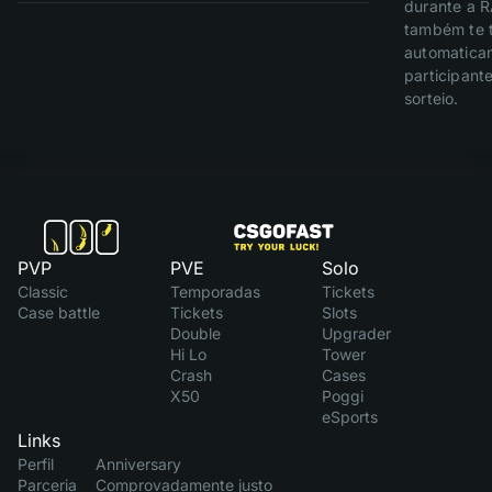
durante a 
também te 
automatica
participant
sorteio.
PVP
PVE
Solo
Classic
Temporadas
Tickets
Case battle
Tickets
Slots
Double
Upgrader
Hi Lo
Tower
Crash
Cases
X50
Poggi
eSports
Links
Perfil
Anniversary
Parceria
Comprovadamente justo