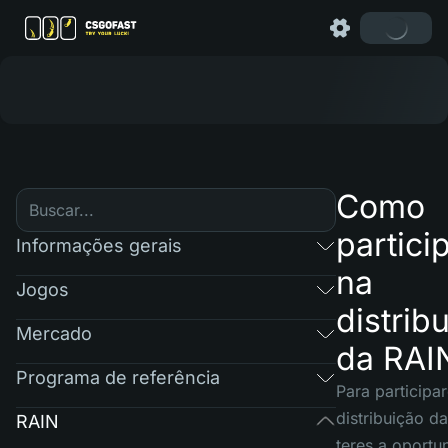
Como
partici
Informações gerais
na
Jogos
distrib
Mercado
da RAI
Programa de referência
Para participa
distribuição d
RAIN
teres a oportu