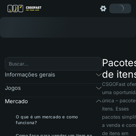
Pacote
de iten
Informações gerais
CSGOFast ofe
Jogos
uma oportuni
única – pacote
Mercado
itens. Esses
pacotes simpli
O que é um mercado e como
funciona?
a venda e com
de itens em
Como faço para vender um item na