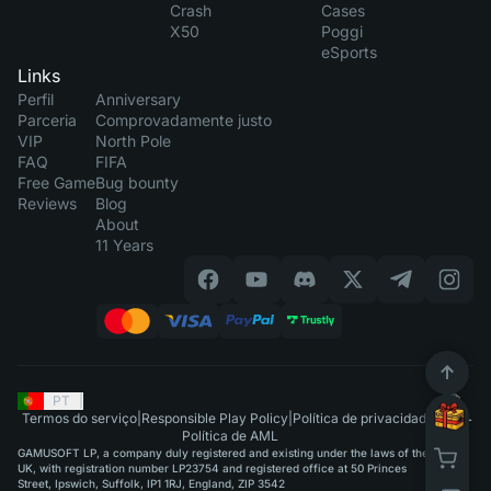
Crash
Cases
X50
Poggi
eSports
Links
Perfil
Anniversary
Parceria
Comprovadamente justo
VIP
North Pole
FAQ
FIFA
Free Game
Bug bounty
Reviews
Blog
About
11 Years
PT
|
Termos do serviço
|
Responsible Play Policy
|
Política de privacidade
|
Política de AML
GAMUSOFT LP, a company duly registered and existing under the laws of the
UK, with registration number LP23754 and registered office at 50 Princes
Street, Ipswich, Suffolk, IP1 1RJ, England, ZIP 3542