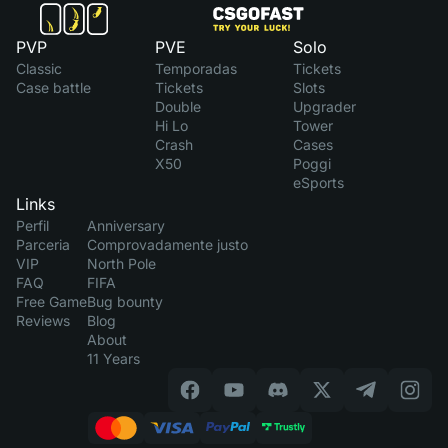
PVP
PVE
Solo
Classic
Temporadas
Tickets
Case battle
Tickets
Slots
Double
Upgrader
Hi Lo
Tower
Crash
Cases
X50
Poggi
eSports
Links
Perfil
Anniversary
Parceria
Comprovadamente justo
VIP
North Pole
FAQ
FIFA
Free Game
Bug bounty
Reviews
Blog
About
11 Years