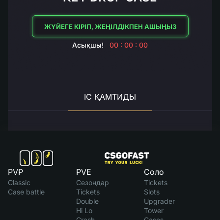
ЖҮЙЕГЕ КІРІП, ЖЕҢІЛДІКПЕН АШЫҢЫЗ
Асықшы!
00 : 00 : 00
ІС ҚАМТИДЫ
PVP
PVE
Соло
Classic
Сезондар
Tickets
Case battle
Tickets
Slots
Double
Upgrader
Hi Lo
Tower
Crash
Cases