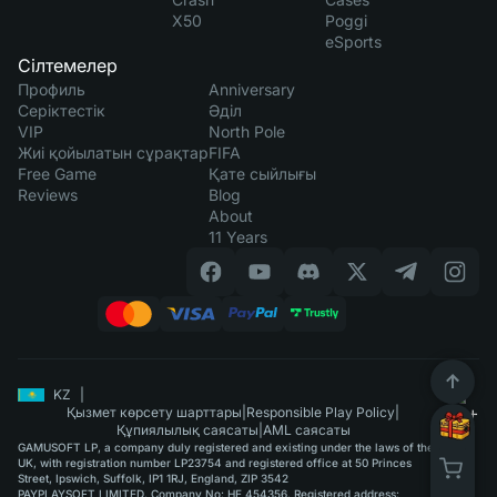
X50
Poggi
eSports
Сілтемелер
Профиль
Anniversary
Серіктестік
Әділ
VIP
North Pole
Жиі қойылатын сұрақтар
FIFA
Free Game
Қате сыйлығы
Reviews
Blog
About
11 Years
KZ
|
Қызмет көрсету шарттары
|
Responsible Play Policy
|
Құпиялылық саясаты
|
AML саясаты
GAMUSOFT LP, a company duly registered and existing under the laws of the
UK, with registration number LP23754 and registered office at 50 Princes
Street, Ipswich, Suffolk, IP1 1RJ, England, ZIP 3542
PAYPLAYSOFT LIMITED. Company No: HE 454356. Registered address: