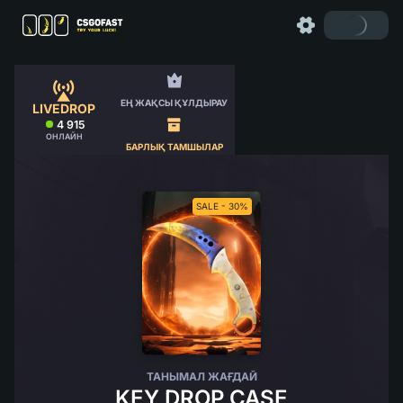
ЕҢ ЖАҚСЫ ҚҰЛДЫРАУ
LIVEDROP
4 915
ОНЛАЙН
БАРЛЫҚ ТАМШЫЛАР
SALE - 30%
ТАНЫМАЛ ЖАҒДАЙ
KEY DROP CASE