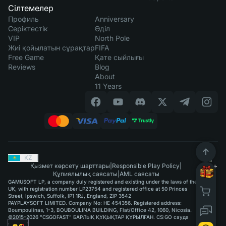
Сілтемелер
Профиль
Anniversary
Серіктестік
Әділ
VIP
North Pole
Жиі қойылатын сұрақтар
FIFA
Free Game
Қате сыйлығы
Reviews
Blog
About
11 Years
KZ
|
Қызмет көрсету шарттары
|
Responsible Play Policy
|
Құпиялылық саясаты
|
AML саясаты
GAMUSOFT LP, a company duly registered and existing under the laws of the
UK, with registration number LP23754 and registered office at 50 Princes
Street, Ipswich, Suffolk, IP1 1RJ, England, ZIP 3542
PAYPLAYSOFT LIMITED. Company No: HE 454356. Registered address:
Boumpoulinas, 1-3, BOUBOULINA BUILDING, Flat/Office 42, 1060, Nicosia.
©2015-2026 "CSGOFAST" БАРЛЫҚ ҚҰҚЫҚТАР ҚҰРЫЛҒАН. CS:GO сауда
қызметі