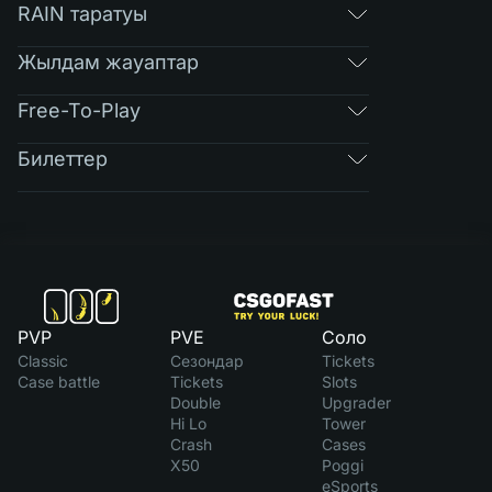
RAIN таратуы
Жылдам жауаптар
Free-To-Play
Билеттер
PVP
PVE
Соло
Classic
Сезондар
Tickets
Case battle
Tickets
Slots
Double
Upgrader
Hi Lo
Tower
Crash
Cases
X50
Poggi
eSports