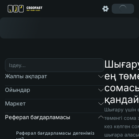
Шығар
ең төм
Жалпы ақпарат
сомас
Ойындар
қандай
Маркет
Шығару үшін 
Реферал бағдарламасы
төменгі сома
кез келген с
Реферал бағдарламасы дегеніміз
шығара аласы
не?