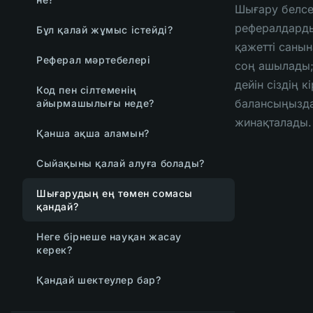
Шығару белсе
рефералдард
Бұл қалай жұмыс істейді?
қажетті саны
Реферал мәртебелері
соң ашылады;
дейін сіздің кі
Код пен сілтеменің
балансыңызд
айырмашылығы неде?
жинақталады.
Қанша ақша аламын?
Сыйақыны қалай алуға болады?
Шығарудың ең төмен сомасы
қандай?
Неге бірнеше науқан жасау
керек?
Қандай шектеулер бар?