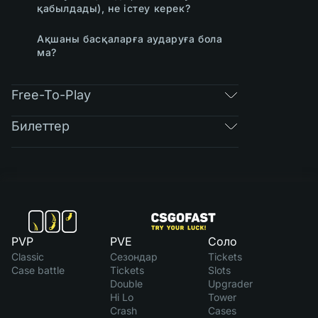
қабылдады), не істеу керек?
Ақшаны басқаларға аударуға бола
ма?
Free-To-Play
Билеттер
PVP
PVE
Соло
Classic
Сезондар
Tickets
Case battle
Tickets
Slots
Double
Upgrader
Hi Lo
Tower
Crash
Cases