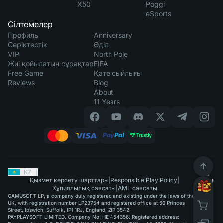
X50
Poggi
eSports
Сілтемелер
Профиль
Anniversary
Серіктестік
Әділ
VIP
North Pole
Жиі қойылатын сұрақтар
FIFA
Free Game
Қате сыйлығы
Reviews
Blog
About
11 Years
KZ
|
Қызмет көрсету шарттары
|
Responsible Play Policy
|
Құпиялылық саясаты
|
AML саясаты
GAMUSOFT LP, a company duly registered and existing under the laws of the
UK, with registration number LP23754 and registered office at 50 Princes
Street, Ipswich, Suffolk, IP1 1RJ, England, ZIP 3542
PAYPLAYSOFT LIMITED. Company No: HE 454356. Registered address: