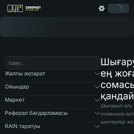
Шығар
ең жоғ
Жалпы ақпарат
сомас
Ойындар
қандай
Маркет
Шығарып алу
Реферал бағдарламасы
сомасына қат
шектеулер жо
RAIN таратуы