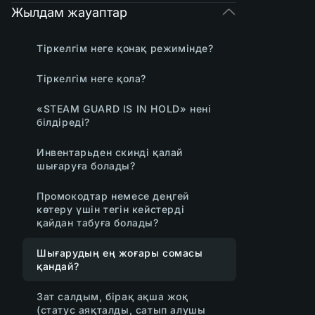
Жылдам жауаптар
Тіркелгім неге қонақ режимінде?
Тіркелгім неге қола?
«STEAM GUARD IS IN HOLD» нені
білдіреді?
Инвентарьден скинді қалай
шығаруға болады?
Промокодтар немесе деңгей
көтеру үшін тегін кейстерді
қайдан табуға болады?
Шығарудың ең жоғары сомасы
қандай?
Зат салдым, бірақ ақша жоқ
(статус аяқталды, сатып алушы