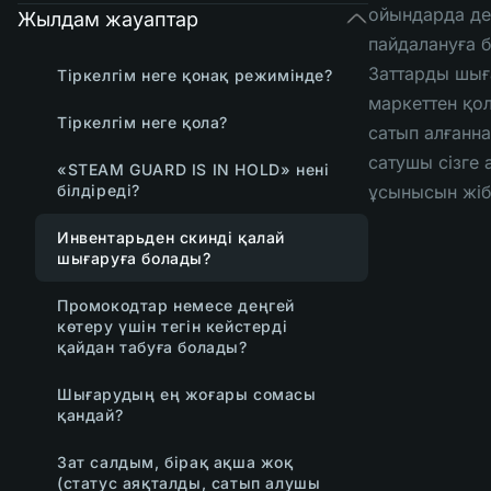
ойындарда де
Жылдам жауаптар
пайдалануға 
Заттарды шығ
Тіркелгім неге қонақ режимінде?
маркеттен қол
Тіркелгім неге қола?
сатып алғанна
сатушы сізге
«STEAM GUARD IS IN HOLD» нені
білдіреді?
ұсынысын жіб
Инвентарьден скинді қалай
шығаруға болады?
Промокодтар немесе деңгей
көтеру үшін тегін кейстерді
қайдан табуға болады?
Шығарудың ең жоғары сомасы
қандай?
Зат салдым, бірақ ақша жоқ
(статус аяқталды, сатып алушы