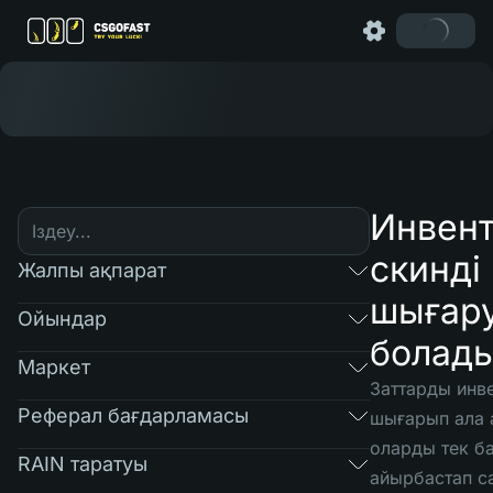
Инвен
скинді
Жалпы ақпарат
шығар
Ойындар
болад
Маркет
Заттарды инв
Реферал бағдарламасы
шығарып ала 
оларды тек б
RAIN таратуы
айырбастап с