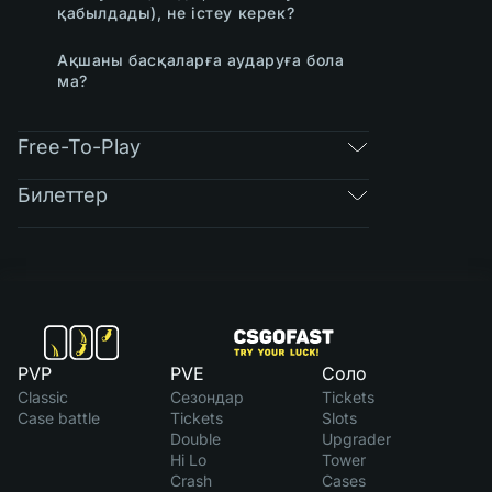
қабылдады), не істеу керек?
Ақшаны басқаларға аударуға бола
ма?
Free-To-Play
Билеттер
PVP
PVE
Соло
Classic
Сезондар
Tickets
Case battle
Tickets
Slots
Double
Upgrader
Hi Lo
Tower
Crash
Cases