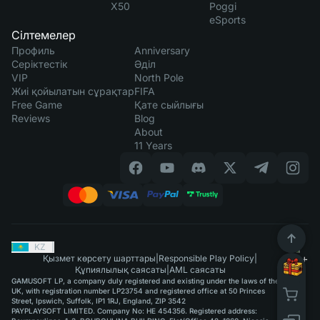
X50
Poggi
eSports
Сілтемелер
Профиль
Anniversary
Серіктестік
Әділ
VIP
North Pole
Жиі қойылатын сұрақтар
FIFA
Free Game
Қате сыйлығы
Reviews
Blog
About
11 Years
KZ
|
Қызмет көрсету шарттары
|
Responsible Play Policy
|
Құпиялылық саясаты
|
AML саясаты
GAMUSOFT LP, a company duly registered and existing under the laws of the
UK, with registration number LP23754 and registered office at 50 Princes
Street, Ipswich, Suffolk, IP1 1RJ, England, ZIP 3542
PAYPLAYSOFT LIMITED. Company No: HE 454356. Registered address: