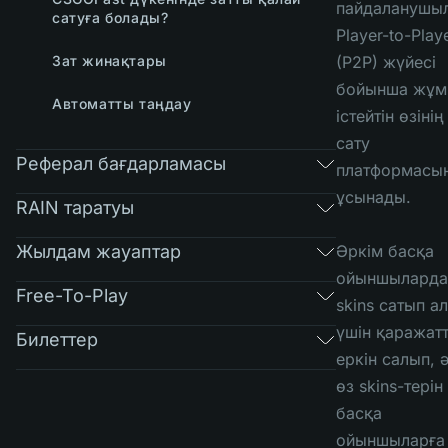
пайдаланушы
сатуға болады?
Player-to-Play
Зат жинақтары
(P2P) жүйесі
бойынша жұм
Автоматты таңдау
істейтін өзінің
сату
Реферал бағдарламасы
платформасы
ұсынады.
RAIN таратуы
Жылдам жауаптар
Әркім басқа
ойыншыларда
Free-To-Play
skins сатып а
үшін қаражат
Билеттер
еркін салып, 
өз skins-терін
басқа
ойыншыларға