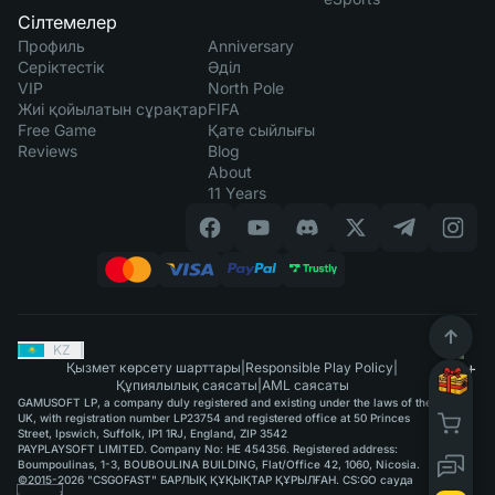
Сілтемелер
Профиль
Anniversary
Серіктестік
Әділ
VIP
North Pole
Жиі қойылатын сұрақтар
FIFA
Free Game
Қате сыйлығы
Reviews
Blog
About
11 Years
KZ
|
Қызмет көрсету шарттары
|
Responsible Play Policy
|
Құпиялылық саясаты
|
AML саясаты
GAMUSOFT LP, a company duly registered and existing under the laws of the
UK, with registration number LP23754 and registered office at 50 Princes
Street, Ipswich, Suffolk, IP1 1RJ, England, ZIP 3542
PAYPLAYSOFT LIMITED. Company No: HE 454356. Registered address:
Boumpoulinas, 1-3, BOUBOULINA BUILDING, Flat/Office 42, 1060, Nicosia.
©2015-2026 "CSGOFAST" БАРЛЫҚ ҚҰҚЫҚТАР ҚҰРЫЛҒАН. CS:GO сауда