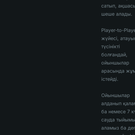
сатып, ақшас
шеше алады.
Player-to-Play
жүйесі, атауы
түсінікті
болғандай,
ойыншылар
арасында жұ
істейді.
Ойыншылар
алданып қала
ба немесе 7 к
сауда тыйым
аламыз ба де