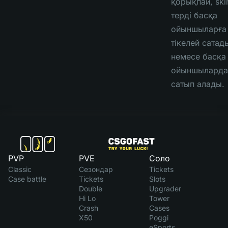
қорықпай, ski
терді басқа
ойыншыларға
тікелей сатад
немесе басқа
ойыншыларда
сатып алады.
PVP
PVE
Соло
Classic
Сезондар
Tickets
Case battle
Tickets
Slots
Double
Upgrader
Hi Lo
Tower
Crash
Cases
X50
Poggi
eSports