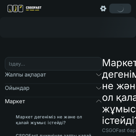
Марке
дегені
Жалпы ақпарат
не жән
Ойындар
ол қал
Маркет
жұмыс
Маркет дегеніміз не және ол
істейді
қалай жұмыс істейді?
CSGOFast ба
CSGOFast дүкенінде затты қалай