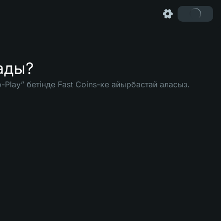
ады?
-Play” бетінде Fast Coins-ке айырбастай аласыз.