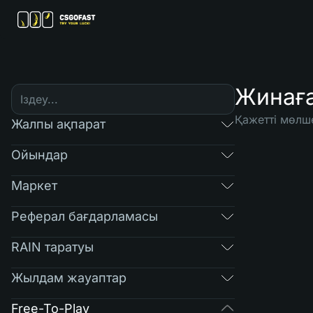
Жинаға
Қажетті мөлше
Жалпы ақпарат
Ойындар
Маркет
Реферал бағдарламасы
RAIN таратуы
Жылдам жауаптар
Free-To-Play