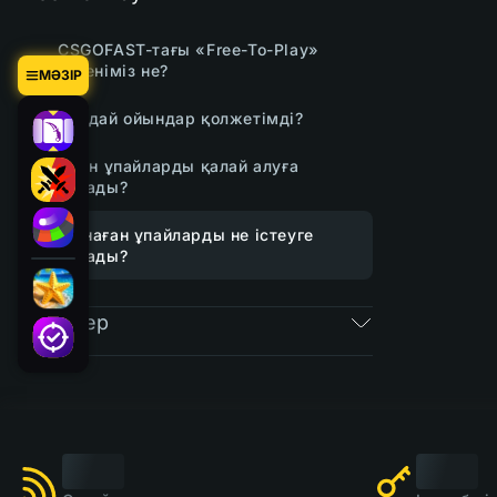
CSGOFAST-тағы «Free-To-Play»
дегеніміз не?
МӘЗІР
Қандай ойындар қолжетімді?
Тегін ұпайларды қалай алуға
болады?
Жинаған ұпайларды не істеуге
болады?
Билеттер