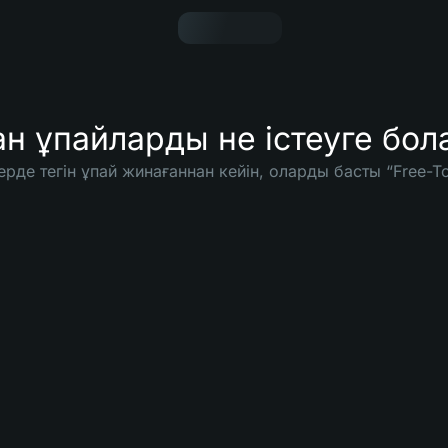
н ұпайларды не істеуге бол
рде тегін ұпай жинағаннан кейін, оларды басты “Free-To