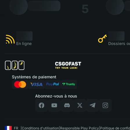
5
En ligne
Dossiers ou
Systèmes de paiement
Abonnez-vous à nous
FR
|
Conditions d'utilisation
|
Responsible Play Policy
|
Politique de confid