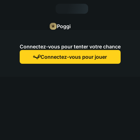
Poggi
Connectez-vous pour tenter votre chance
Connectez-vous pour jouer