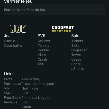
Vérifier le jeu
JcJ
PVE
Solo
Classic
Saisons
Tickets
Case battle
Tickets
Slots
Double
Upgrader
Hi Lo
Tower
Crash
Cases
X50
Poggi
eSports
Links
Profil
Anniversary
Partenariat
Prouvablement juste
VIP
North Pole
FAQ
FIFA
Free Game
Prime aux bogues
Reviews
Blog
About