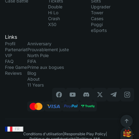
Case battle
Tickets
Slots
Double
Upgrader
Hi Lo
Tower
Crash
Cases
X50
Poggi
eSports
Links
Profil
Anniversary
Partenariat
Prouvablement juste
VIP
North Pole
FAQ
FIFA
Free Game
Prime aux bogues
Reviews
Blog
About
11 Years
FR
|
Conditions d'utilisation
|
Responsible Play Policy
|
Politique de confidentialité
|
Politique AML