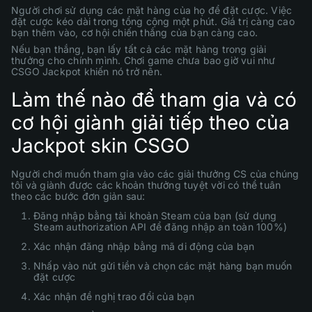
Người chơi sử dụng các mặt hàng của họ để đặt cược. Việc
đặt cược kéo dài trong tổng cộng một phút. Giá trị càng cao
bạn thêm vào, cơ hội chiến thắng của bạn càng cao.
Nếu bạn thắng, bạn lấy tất cả các mặt hàng trong giải
thưởng cho chính mình. Chơi game chưa bao giờ vui như
CSGO Jackpot khiến nó trở nên.
Làm thế nào để tham gia và có
cơ hội giành giải tiếp theo của
Jackpot skin CSGO
Người chơi muốn tham gia vào các giải thưởng CS của chúng
tôi và giành được các khoản thưởng tuyệt vời có thể tuân
theo các bước đơn giản sau:
Đăng nhập bằng tài khoản Steam của bạn (sử dụng
Steam authorization API để đăng nhập an toàn 100%)
Xác nhận đăng nhập bằng mã di động của bạn
Nhấp vào nút gửi tiền và chọn các mặt hàng bạn muốn
đặt cược
Xác nhận đề nghị trao đổi của bạn