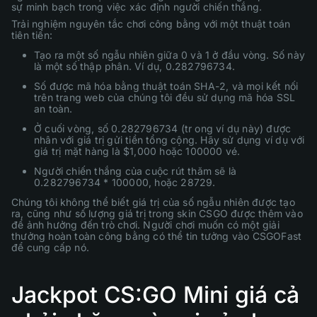
sự minh bạch trong việc xác định người chiến thắng.
Trải nghiệm nguyên tắc chơi công bằng với một thuật toán
tiên tiến:
Tạo ra một số ngẫu nhiên giữa 0 và 1 ở đầu vòng. Số này
là một số thập phân. Ví dụ, 0.282796734.
Số được mã hóa bằng thuật toán SHA-2, và mọi kết nối
trên trang web của chúng tôi đều sử dụng mã hóa SSL
an toàn.
Ở cuối vòng, số 0.282796734 (tr ong ví dụ này) được
nhân với giá trị gửi tiền tổng cộng. Hãy sử dụng ví dụ với
giá trị mặt hàng là $1,000 hoặc 100000 vé.
Người chiến thắng của cuộc rút thăm sẽ là
0.282796734 * 100000, hoặc 28729.
Chúng tôi không thể biết giá trị của số ngẫu nhiên được tạo
ra, cũng như số lượng giá trị trong skin CSGO được thêm vào
để ảnh hưởng đến trò chơi. Người chơi muốn có một giải
thưởng hoàn toàn công bằng có thể tin tưởng vào CSGOFast
để cung cấp nó.
Jackpot CS:GO Mini giá cả