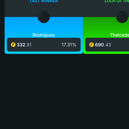
LAST WINNER
LUCK OF TH
ĐÃ
BẮT
ĐẦU!
THỰC
Rodriguez
Theicede
HIỆN
332
.
81
17.31%
690
.
43
CÁC
KHOẢN
GỬI
CỦA
BẠN!
Băm
tròn
224:
b
7
6
8
7
d