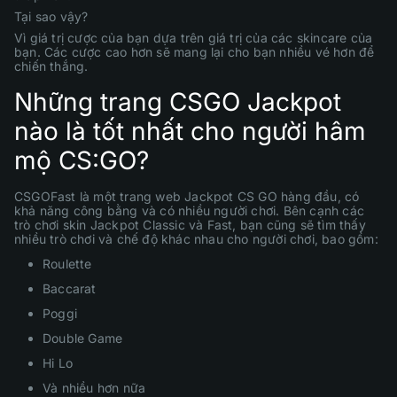
Tại sao vậy?
Vì giá trị cược của bạn dựa trên giá trị của các skincare của
bạn. Các cược cao hơn sẽ mang lại cho bạn nhiều vé hơn để
chiến thắng.
Những trang CSGO Jackpot
nào là tốt nhất cho người hâm
mộ CS:GO?
CSGOFast là một trang web Jackpot CS GO hàng đầu, có
khả năng công bằng và có nhiều người chơi. Bên cạnh các
trò chơi skin Jackpot Classic và Fast, bạn cũng sẽ tìm thấy
nhiều trò chơi và chế độ khác nhau cho người chơi, bao gồm:
Roulette
Baccarat
Poggi
Double Game
Hi Lo
Và nhiều hơn nữa