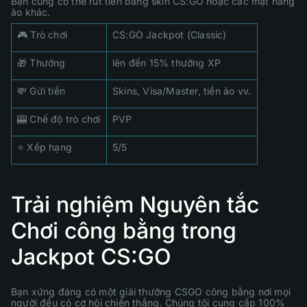
Bạn cũng có thể rút tiền bằng skin CS:GO hoặc các mặt hàng
ảo khác.
🎮 Trò chơi
CS:GO Jackpot (Classic)
🎁 Thưởng
lên đến 15% thưởng XP
💸 Gửi tiền
Skins, Visa/Master, tiền ảo vv.
🎰 Chế độ trò chơi
PVP
⭐ Xếp hạng
5/5
Trải nghiệm Nguyên tắc
Chơi công bằng trong
Jackpot CS:GO
Bạn xứng đáng có một giải thưởng CSGO công bằng nơi mọi
người đều có cơ hội chiến thắng. Chúng tôi cung cấp 100%