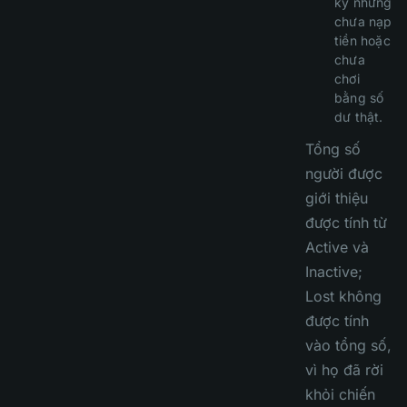
ký nhưng
chưa nạp
tiền hoặc
chưa
chơi
bằng số
dư thật.
Tổng số
người được
giới thiệu
được tính từ
Active và
Inactive;
Lost không
được tính
vào tổng số,
vì họ đã rời
khỏi chiến