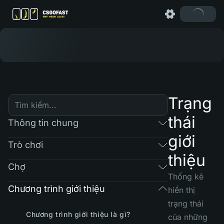
Trạng
thái
Thông tin chung
giới
Trò chơi
thiệu
Chợ
Thống kê
Chương trình giới thiệu
hiển thị
trạng thái
Chương trình giới thiệu là gì?
của những