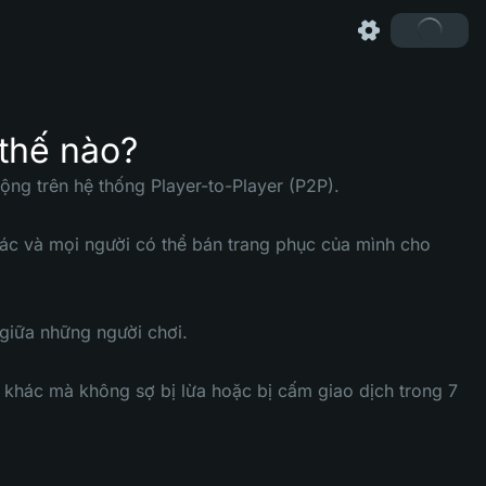
 thế nào?
ộng trên hệ thống Player-to-Player (P2P).
hác và mọi người có thể bán trang phục của mình cho
 giữa những người chơi.
i khác mà không sợ bị lừa hoặc bị cấm giao dịch trong 7