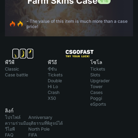
Farm Skins Case
ขาย
- The value of this item is much more than a case
price!
พีวีพี
พีวีอี
โซโล
Classic
ซีซัน
Tickets
Case battle
Tickets
Slots
Double
Upgrader
Hi Lo
Tower
Crash
Cases
X50
Poggi
eSports
ลิงก์
โปรไฟล์
Anniversary
ความร่วมมือ
ยุติธรรมที่พิสูจน์ได้
วีไอพี
North Pole
FAQ
FIFA