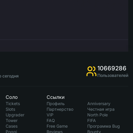
10669286
Пользователей
о сегодня
Соло
Ссылки
Tickets
Профиль
Anniversary
Slots
Партнерство
Честная игра
Upgrader
VIP
North Pole
Tower
FAQ
FIFA
Cases
Free Game
Программа Bug
Poggi
Reviews
Bounty