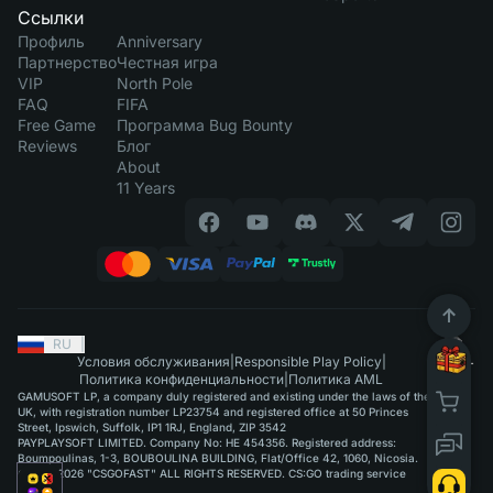
Ссылки
Профиль
Anniversary
Партнерство
Честная игра
VIP
North Pole
FAQ
FIFA
Free Game
Программа Bug Bounty
Reviews
Блог
About
11 Years
RU
|
Условия обслуживания
|
Responsible Play Policy
|
Политика конфиденциальности
|
Политика AML
GAMUSOFT LP, a company duly registered and existing under the laws of the
UK, with registration number LP23754 and registered office at 50 Princes
Street, Ipswich, Suffolk, IP1 1RJ, England, ZIP 3542
PAYPLAYSOFT LIMITED. Company No: HE 454356. Registered address:
Boumpoulinas, 1-3, BOUBOULINA BUILDING, Flat/Office 42, 1060, Nicosia.
©2015-2026 "CSGOFAST" ALL RIGHTS RESERVED. CS:GO trading service