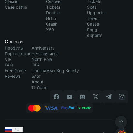
Classic
Сезоны
Tickets
Case battle
Tickets
Slots
Double
Upgrader
Hi Lo
Tower
Crash
Cases
X50
Poggi
eSports
Ссылки
Профиль
Anniversary
Партнерство
Честная игра
VIP
North Pole
FAQ
FIFA
Free Game
Программа Bug Bounty
Reviews
Блог
About
11 Years
RU
|