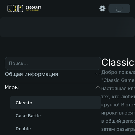
Classic
Добро пожало
Общая информация
"Classic Game"
Игры
настоящая кл
тех, кто люби
Classic
крупно! В эт
игроки внося
Case Battle
в общий депо
Double
затем разыгр