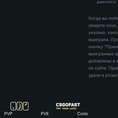
джекпота!
Когда вы поб
увидите окно,
указано, как
выиграли. Пр
кнопку "Приня
выигранные п
добавлены в 
на сайте. При
удачи в розы
PVP
PVE
Соло