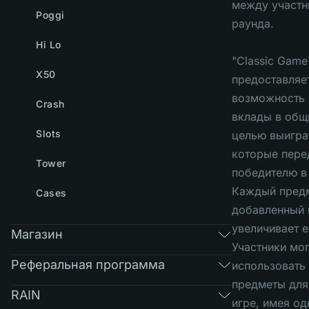
между участн
Poggi
раунда.
Hi Lo
"Classic Game
X50
предоставляе
возможность 
Crash
вклады в общ
Slots
целью выигра
которые пере
Tower
победителю в
Каждый предм
Cases
добавленный 
увеличивает е
Магазин
Участники мог
Реферальная программа
использовать
предметы для
RAIN
игре, имея од