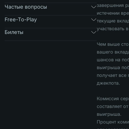
завершения р
Частые вопросы
истечении вр
Free-To-Play
текущие вкла
участвовать 
Билеты
Чем выше сто
вашего вклад
шансов на поб
выигрыша поб
получает все
джекпота.
Комиссия сер
составляет о
выигрыша.
Процент коми