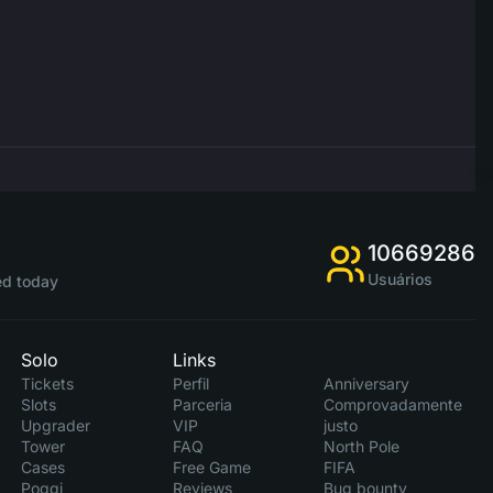
10669286
Usuários
d today
Solo
Links
Tickets
Perfil
Anniversary
Slots
Parceria
Comprovadamente
Upgrader
VIP
justo
Tower
FAQ
North Pole
Cases
Free Game
FIFA
Poggi
Reviews
Bug bounty