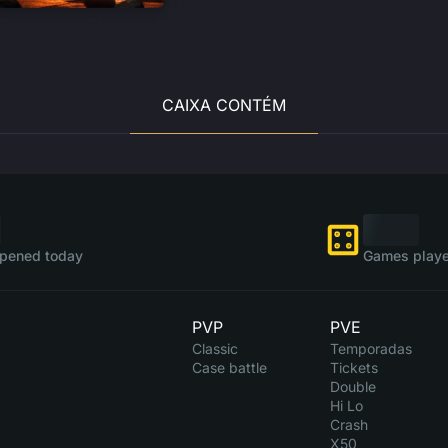
CAIXA CONTÉM
pened today
Games playe
PVP
PVE
Classic
Temporadas
Case battle
Tickets
Double
Hi Lo
Crash
X50