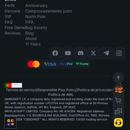
Perfil
Anniversary
Parceria
Comprovadamente justo
VIP
North Pole
FAQ
FIFA
Free Game
Bug bounty
Reviews
Blog
About
11 Years
PT
|
Termos do serviço
|
Responsible Play Policy
|
Política de privacidade
|
Política de AML
GAMUSOFT LP, a company duly registered and existing under the laws of the
UK, with registration number LP23754 and registered office at 50 Princes
Street, Ipswich, Suffolk, IP1 1RJ, England, ZIP 3542
PAYPLAYSOFT LIMITED. Company No: HE 454356. Registered address:
Boumpoulinas, 1-3, BOUBOULINA BUILDING, Flat/Office 42, 1060, Nicosia.
©2015-2026 "CSGOFAST" ALL RIGHTS RESERVED. CS:GO trading service