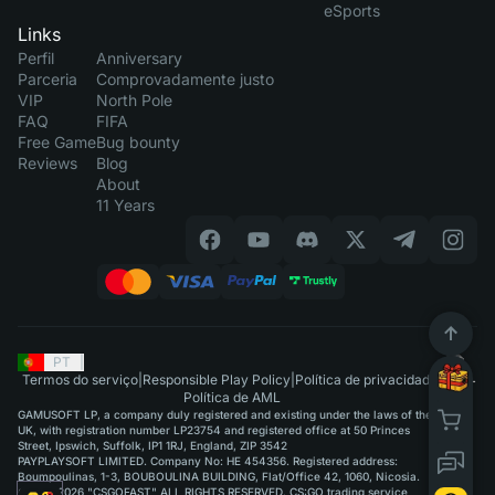
eSports
Links
Perfil
Anniversary
Parceria
Comprovadamente justo
VIP
North Pole
FAQ
FIFA
Free Game
Bug bounty
Reviews
Blog
About
11 Years
PT
|
Termos do serviço
|
Responsible Play Policy
|
Política de privacidade
|
Política de AML
GAMUSOFT LP, a company duly registered and existing under the laws of the
UK, with registration number LP23754 and registered office at 50 Princes
Street, Ipswich, Suffolk, IP1 1RJ, England, ZIP 3542
PAYPLAYSOFT LIMITED. Company No: HE 454356. Registered address:
Boumpoulinas, 1-3, BOUBOULINA BUILDING, Flat/Office 42, 1060, Nicosia.
©2015-2026 "CSGOFAST" ALL RIGHTS RESERVED. CS:GO trading service