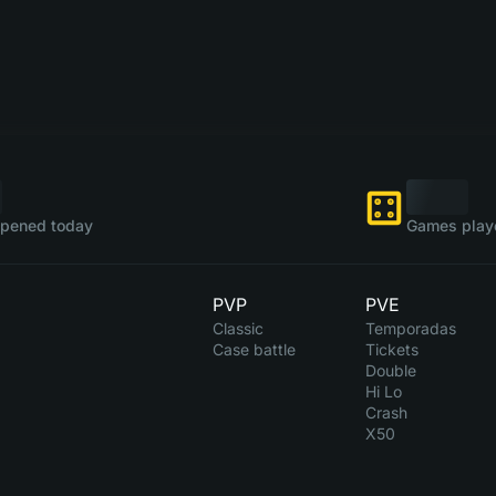
pened today
Games play
PVP
PVE
Classic
Temporadas
Case battle
Tickets
Double
Hi Lo
Crash
X50