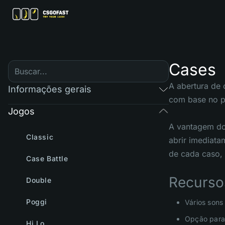
Cases
A abertura de 
Informações gerais
com base no pr
Jogos
A vantagem do
Classic
abrir imediata
de cada caso, 
Case Battle
Recurso
Double
Poggi
Vários sons
Opção para 
Hi Lo