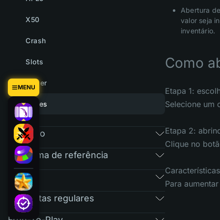
Abertura de
X50
valor seja 
inventário.
Crash
Como ab
Slots
Tower
MENU
Etapa 1: escol
Selecione um c
Cases
Etapa 2: abrin
Mercado
Clique no botã
Programa de referência
Características
RAIN
Para aumentar 
Perguntas regulares
Free-To-Play