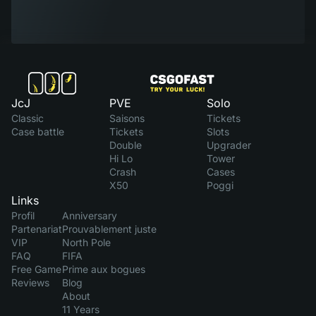
JcJ
PVE
Solo
Classic
Saisons
Tickets
Case battle
Tickets
Slots
Double
Upgrader
Hi Lo
Tower
Crash
Cases
X50
Poggi
Links
Profil
Anniversary
Partenariat
Prouvablement juste
VIP
North Pole
FAQ
FIFA
Free Game
Prime aux bogues
Reviews
Blog
About
11 Years