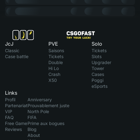
JcJ
PVE
Solo
Classic
Saisons
Tickets
Case battle
Tickets
Slots
Double
Upgrader
Hi Lo
Tower
Crash
Cases
X50
Poggi
eSports
Links
Profil
Anniversary
Partenariat
Prouvablement juste
VIP
North Pole
FAQ
FIFA
Free Game
Prime aux bogues
Reviews
Blog
About