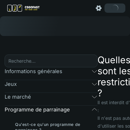
Quelle
sont le
Informations générales
restrict
Jeux
?
Le marché
Il est interdit d'
Programme de parrainage
:
Il n'est pas aut
Qu'est-ce qu'un programme de
d'utiliser les s
parrainage ?