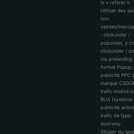
le « referer ».
Utiliser des so
non
valides/inacce
: clickunder /
popunder, y c
clickunder / p
via prelanding 
format Popup 
publicité PPC 
marque CSGOF
trafic motivé p
BUX (système
publicité active
trafic de type
doorway.
Abuser du spa