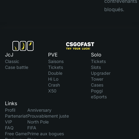
contrevenants 
bloqués.
JcJ
PVE
Solo
Classic
Saisons
Tickets
Case battle
Tickets
Slots
Double
Upgrader
Hi Lo
Tower
Crash
Cases
X50
Poggi
eSports
Links
Profil
Anniversary
Partenariat
Prouvablement juste
VIP
North Pole
FAQ
FIFA
Free Game
Prime aux bogues