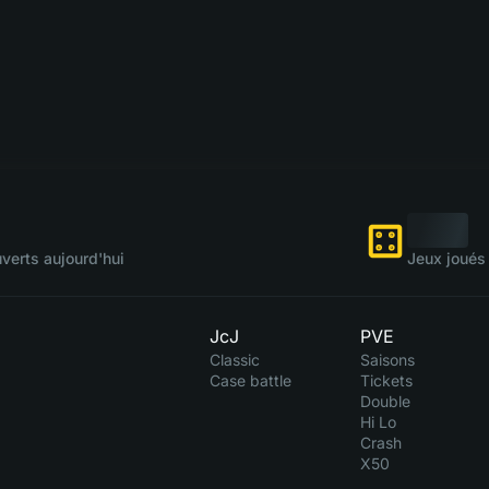
verts aujourd'hui
Jeux joués 
JcJ
PVE
Classic
Saisons
Case battle
Tickets
Double
Hi Lo
Crash
X50