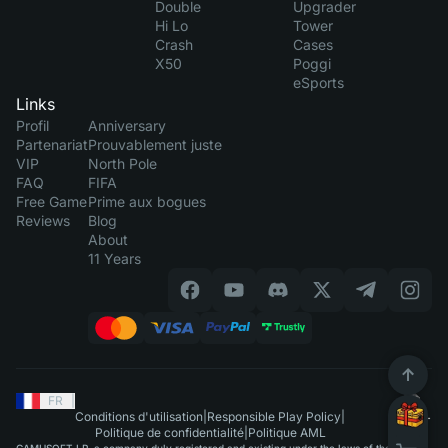
Double
Upgrader
Hi Lo
Tower
Crash
Cases
X50
Poggi
eSports
Links
Profil
Anniversary
Partenariat
Prouvablement juste
VIP
North Pole
FAQ
FIFA
Free Game
Prime aux bogues
Reviews
Blog
About
11 Years
FR
|
Conditions d'utilisation
|
Responsible Play Policy
|
Politique de confidentialité
|
Politique AML