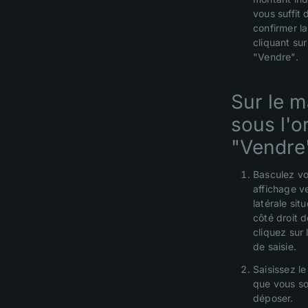
vous suffit 
confirmer l
cliquant sur
"Vendre".
Sur le m
sous l'o
"Vendre"
Basculez vo
affichage ve
latérale situ
côté droit d
cliquez sur 
de saisie.
Saisissez l
que vous so
déposer.