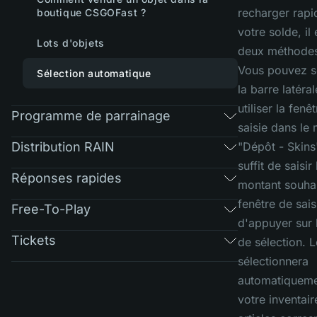
recharger rap
boutique CSGOFast ?
votre solde, il 
Lots d'objets
deux méthodes
Vous pouvez so
Sélection automatique
la barre latéral
utiliser la fenê
Programme de parrainage
saisie dans le
Distribution RAIN
"Dépôt - Skins"
suffit de saisir 
Réponses rapides
montant souhai
fenêtre de sais
Free-To-Play
d'appuyer sur 
Tickets
de sélection. 
sélectionnera
automatiqueme
votre inventair