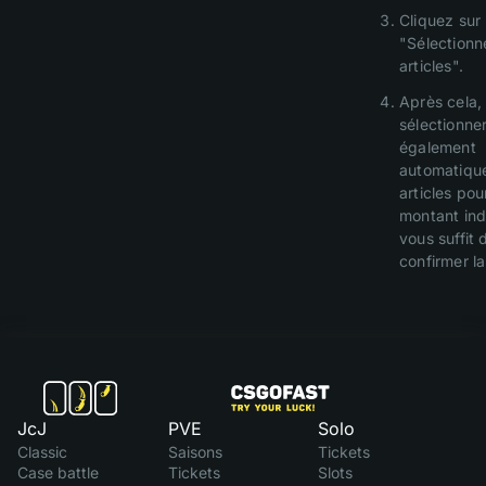
Cliquez sur
"Sélectionn
articles".
Après cela,
sélectionne
également
automatiqu
articles pou
montant indi
vous suffit 
confirmer la
JcJ
PVE
Solo
Classic
Saisons
Tickets
Case battle
Tickets
Slots