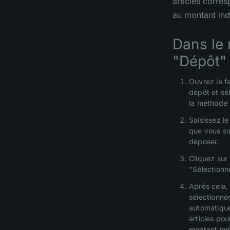
articles corre
au montant ind
Dans le
"Dépôt" 
Ouvrez la f
dépôt et sé
la méthode 
Saisissez l
que vous so
déposer.
Cliquez sur
"Sélectionn
Après cela,
sélectionne
automatiqu
articles pou
montant indi