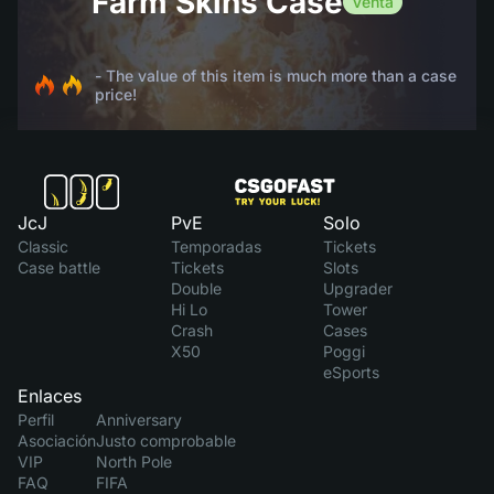
Farm Skins Case
Venta
- The value of this item is much more than a case
price!
JcJ
PvE
Solo
Classic
Temporadas
Tickets
Case battle
Tickets
Slots
Double
Upgrader
Hi Lo
Tower
Crash
Cases
X50
Poggi
eSports
Enlaces
Perfil
Anniversary
Asociación
Justo comprobable
VIP
North Pole
FAQ
FIFA