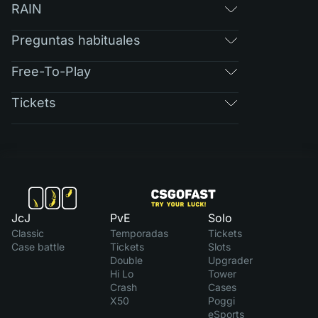
RAIN
Preguntas habituales
Free-To-Play
Tickets
JcJ
PvE
Solo
Classic
Temporadas
Tickets
Case battle
Tickets
Slots
Double
Upgrader
Hi Lo
Tower
Crash
Cases
X50
Poggi
eSports