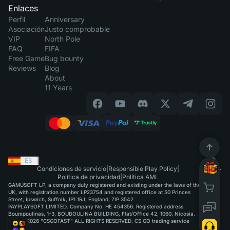
Enlaces
Perfil
Anniversary
Asociación
Justo comprobable
VIP
North Pole
FAQ
FIFA
Free Game
Bug bounty
Reviews
Blog
About
11 Years
ES
|
Condiciones de servicio
|
Responsible Play Policy
|
Política de privacidad
|
Política AML
GAMUSOFT LP, a company duly registered and existing under the laws of the
UK, with registration number LP23754 and registered office at 50 Princes
Street, Ipswich, Suffolk, IP1 1RJ, England, ZIP 3542
PAYPLAYSOFT LIMITED. Company No: HE 454356. Registered address:
Boumpoulinas, 1-3, BOUBOULINA BUILDING, Flat/Office 42, 1060, Nicosia.
©2015-2026 "CSGOFAST" ALL RIGHTS RESERVED. CS:GO trading service