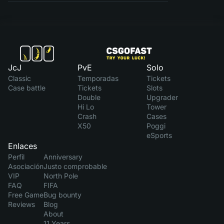
JcJ
PvE
Solo
Classic
Temporadas
Tickets
Case battle
Tickets
Slots
Double
Upgrader
Hi Lo
Tower
Crash
Cases
X50
Poggi
eSports
Enlaces
Perfil
Anniversary
Asociación
Justo comprobable
VIP
North Pole
FAQ
FIFA
Free Game
Bug bounty
Reviews
Blog
About
11 Years