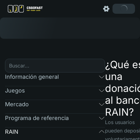
¿Qué e
una
Información general
donaci
Juegos
al ban
Mercado
RAIN?
Programa de referencia
Los usuarios
pueden deposi
RAIN
voluntariament