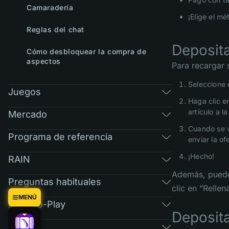
Camaradería
¡Elige el m
Reglas del chat
Deposita
Cómo desbloquear la compra de
aspectos
Para recargar 
Seleccione 
Juegos
Haga clic e
artículo a l
Mercado
Cuando se v
Programa de referencia
enviar la o
¡Hecho!
RAIN
Además, puede 
Preguntas habituales
clic en "Relle
MENÚ
Free-To-Play
Deposita
Tickets