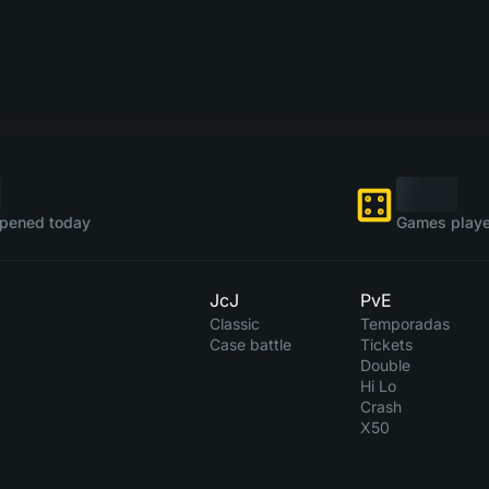
pened today
Games playe
JcJ
PvE
Classic
Temporadas
Case battle
Tickets
Double
Hi Lo
Crash
X50