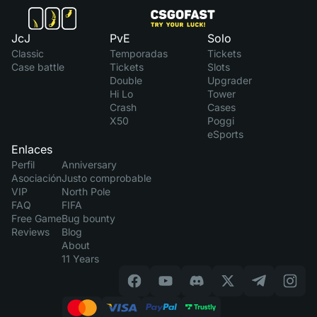
JcJ
PvE
Solo
Classic
Temporadas
Tickets
Case battle
Tickets
Slots
Double
Upgrader
Hi Lo
Tower
Crash
Cases
X50
Poggi
eSports
Enlaces
Perfil
Anniversary
Asociación
Justo comprobable
VIP
North Pole
FAQ
FIFA
Free Game
Bug bounty
Reviews
Blog
About
11 Years