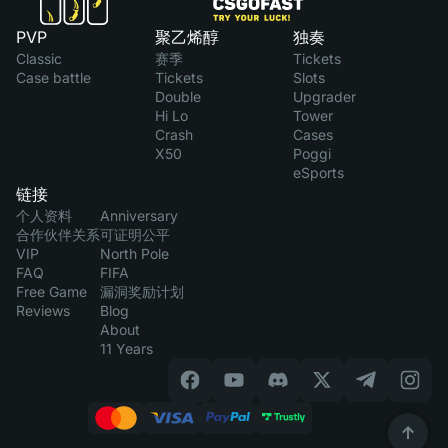
PVP
聚乙烯醇
独奏
Classic
赛季
Tickets
Case battle
Tickets
Slots
Double
Upgrader
Hi Lo
Tower
Crash
Cases
X50
Poggi
eSports
链接
个人资料
Anniversary
合作伙伴关系
可证明公平
VIP
North Pole
FAQ
FIFA
Free Game
漏洞奖励计划
Reviews
Blog
About
11 Years