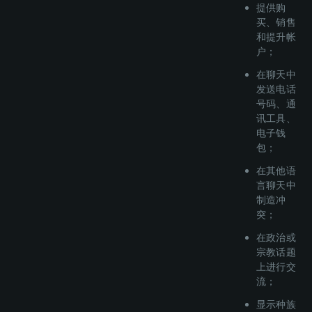
提供购
买、销售
和提升帐
户；
在聊天中
发送电话
号码、通
讯工具、
电子钱
包；
在其他语
言聊天中
制造冲
突；
在政治或
宗教话题
上进行交
流；
显示种族