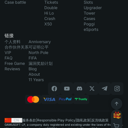
Case battle
Tickets
Slots
Double
Upgrader
Hi Lo
Tower
Crash
Cases
X50
Poggi
eSports
链接
个人资料
Anniversary
合作伙伴关系
可证明公平
VIP
North Pole
FAQ
FIFA
Free Game
漏洞奖励计划
Reviews
Blog
About
11 Years
CN
|
服务条款
|
Responsible Play Policy
|
隐私政策
|
反洗钱政策
GAMUSOFT LP, a company duly registered and existing under the laws of the