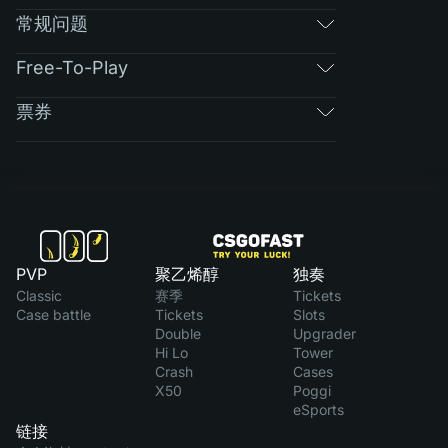
常规问题
Free-To-Play
票券
PVP
聚乙烯醇
独奏
Classic
赛季
Tickets
Case battle
Tickets
Slots
Double
Upgrader
Hi Lo
Tower
Crash
Cases
X50
Poggi
eSports
链接