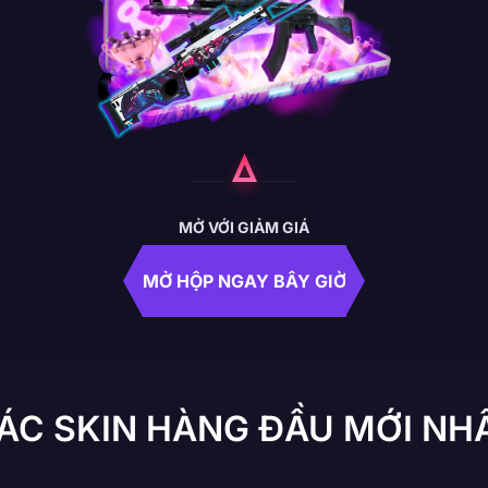
MỞ VỚI GIẢM GIÁ
MỞ HỘP NGAY BÂY GIỜ
ÁC SKIN HÀNG ĐẦU MỚI NH