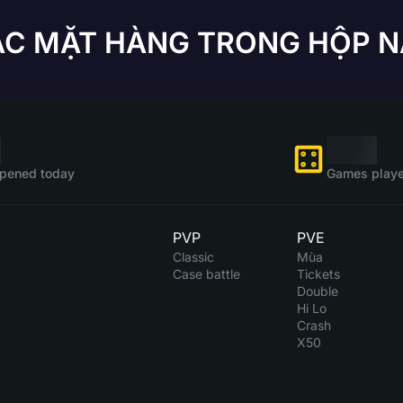
ÁC MẶT HÀNG TRONG HỘP N
pened today
Games playe
PVP
PVE
Classic
Mùa
Case battle
Tickets
Double
Hi Lo
Crash
X50