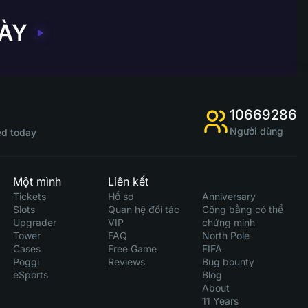
ÀY
10669286
Người dùng
d today
Một mình
Liên kết
Tickets
Hồ sơ
Anniversary
Slots
Quan hệ đối tác
Công bằng có thể
Upgrader
VIP
chứng minh
Tower
FAQ
North Pole
Cases
Free Game
FIFA
Poggi
Reviews
Bug bounty
eSports
Blog
About
11 Years