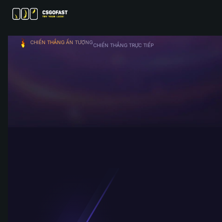
CHIẾN THẮNG ẤN TƯỢNG
CHIẾN THẮNG TRỰC TIẾP