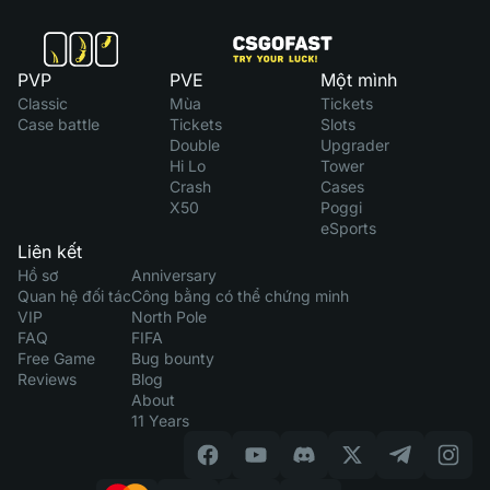
PVP
PVE
Một mình
Classic
Mùa
Tickets
Case battle
Tickets
Slots
Double
Upgrader
Hi Lo
Tower
Crash
Cases
X50
Poggi
eSports
Liên kết
Hồ sơ
Anniversary
Quan hệ đối tác
Công bằng có thể chứng minh
VIP
North Pole
FAQ
FIFA
Free Game
Bug bounty
Reviews
Blog
About
11 Years