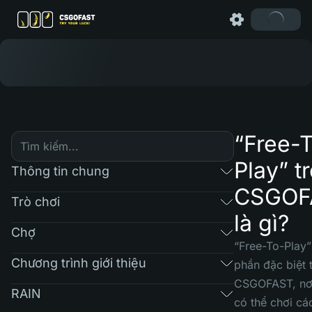
“Free-
Play” t
Thông tin chung
CSGOF
Trò chơi
là gì?
Chợ
“Free-To-Play”
Chương trình giới thiệu
phần đặc biệt 
CSGOFAST, nơ
RAIN
có thể chơi cá