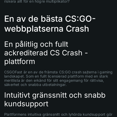
riskera allt för en högre multiplikator?
En av de bästa CS:GO-
webbplatserna Crash
En pålitlig och fullt
ackrediterad CS Crash -
plattform
CSGOFast är en av de främsta CS:GO crash sajterna i gaming
landskapet. Som en fullt licensierad plattform med en stark
meritlista är den erkänd för sitt engagemang för rättvisa,
säkerhet och snabba utbetalningar.
Intuitivt gränssnitt och snabb
kundsupport
Plattformens intuitiva gränssnitt och lyhörda kundsupport gör