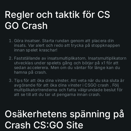
Regler och taktik för CS
GO Crash
Göra insatser. Starta rundan genom att placera din
insats. Var alert och redo att trycka på stoppknappen
innan spelet kraschar!
Fastställande av insatsmultiplikatorn. Insatsmultiplikatorn
utvecklas under spelets gång och börjar på x1 för att
sedan accelerera. Men om du väntar för länge kan du
hamna på crash.
Tips för att öka dina vinster. Att veta när du ska sluta är
avgörande för att öka dina vinster i CSGO crash . Följ
multiplikatortrenderna och fatta välgrundade beslut för
att se till att du tar ut pengarna innan crash.
Osäkerhetens spänning på
Crash CS:GO Site