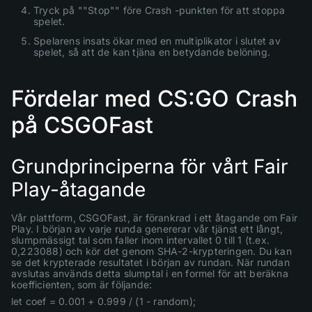
Tryck på ""Stop"" före Crash -punkten för att stoppa
spelet.
Spelarens insats ökar med en multiplikator i slutet av
spelet, så att de kan tjäna en betydande belöning.
Fördelar med CS:GO Crash
på CSGOFast
Grundprinciperna för vårt Fair
Play-åtagande
Vår plattform, CSGOFast, är förankrad i ett åtagande om Fair
Play. I början av varje runda genererar vår tjänst ett långt,
slumpmässigt tal som faller inom intervallet 0 till 1 (t.ex.
0,223088) och kör det genom SHA-2-krypteringen. Du kan
se det krypterade resultatet i början av rundan. När rundan
avslutas används detta slumptal i en formel för att beräkna
koefficienten, som är följande:
let coef = 0.001 + 0.999 / (1 - random);