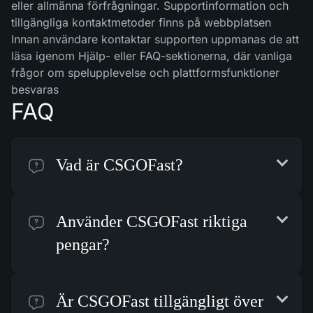
eller allmänna förfrågningar. Supportinformation och
tillgängliga kontaktmetoder finns på webbplatsen
Innan användare kontaktar supporten uppmanas de att
läsa igenom Hjälp- eller FAQ-sektionerna, där vanliga
frågor om spelupplevelse och plattformsfunktioner
besvaras
FAQ
Vad är CSGOFast?
Använder CSGOFast riktiga
pengar?
Är CSGOFast tillgängligt över