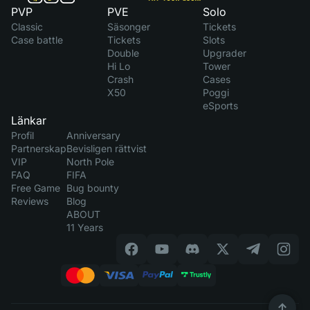
PVP
PVE
Solo
Classic
Säsonger
Tickets
Case battle
Tickets
Slots
Double
Upgrader
Hi Lo
Tower
Crash
Cases
X50
Poggi
eSports
Länkar
Profil
Anniversary
Partnerskap
Bevisligen rättvist
VIP
North Pole
FAQ
FIFA
Free Game
Bug bounty
Reviews
Blog
ABOUT
11 Years