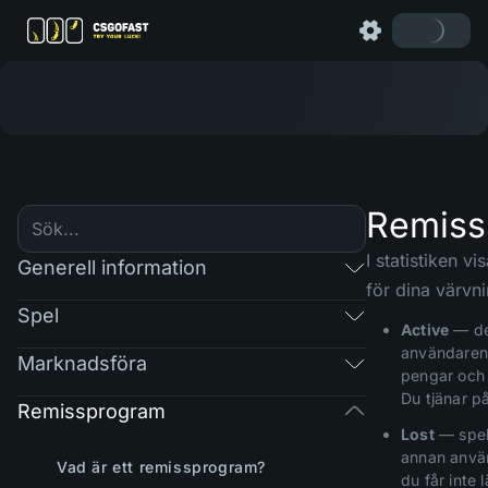
Remiss
I statistiken vi
Generell information
för dina värvni
Spel
Active
— de
användaren 
Marknadsföra
pengar och s
Du tjänar på
Remissprogram
Lost
— spela
annan anvä
Vad är ett remissprogram?
du får inte