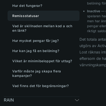
belöning fö
Hur det fungerar?
Inactive
— d
Remissstatusar
spelaren har
men har ännu
Vad är skillnaden mellan kod a och
pengar elle
en länk?
riktigt saldo
Det totala anta
Hur mycket pengar får jag?
utgörs av Activ
Hur kan jag få en belöning?
Lost räknas int
eftersom de ha
Vilket är minimibeloppet för uttag?
värvningskamp
Varför måste jag skapa flera
kampanjer?
Vad finns det för begränsningar?
RAIN