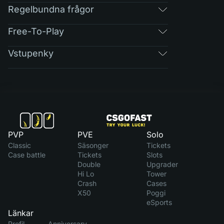
Regelbundna frågor
Free-To-Play
Vstupenky
PVP
PVE
Solo
Classic
Säsonger
Tickets
Case battle
Tickets
Slots
Double
Upgrader
Hi Lo
Tower
Crash
Cases
X50
Poggi
eSports
Länkar
Profil
Anniversary