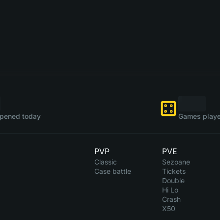
pened today
Games playe
PVP
PVE
Classic
Sezoane
Case battle
Tickets
Double
Hi Lo
Crash
X50