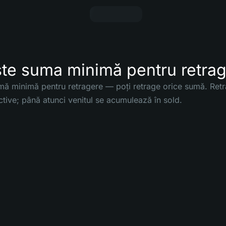
ste suma minimă pentru retra
mă minimă pentru retragere — poți retrage orice sumă. Ret
tive; până atunci venitul se acumulează în sold.