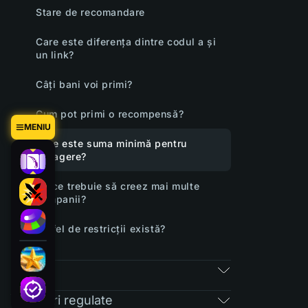
Stare de recomandare
Care este diferența dintre codul a și
un link?
Câți bani voi primi?
Cum pot primi o recompensă?
MENIU
Care este suma minimă pentru
retragere?
De ce trebuie să creez mai multe
campanii?
Ce fel de restricții există?
RAIN
Întrebări regulate