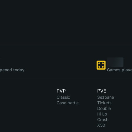
pened today
Games playe
PVP
PVE
Classic
Sezoane
Case battle
Tickets
Double
Hi Lo
Crash
X50