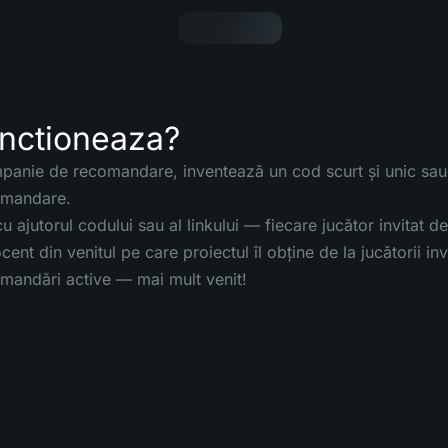
nctioneaza?
anie de recomandare, inventează un cod scurt și unic sau f
omandare.
 cu ajutorul codului sau al linkului — fiecare jucător invitat
cent din venitul pe care proiectul îl obține de la jucătorii i
mandări active — mai mult venit!