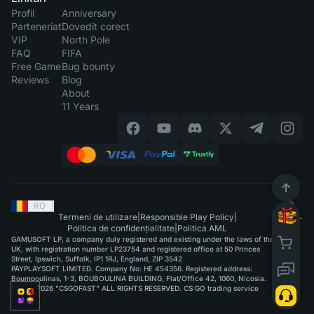
Profil
Anniversary
Parteneriat
Dovedit corect
VIP
North Pole
FAQ
FIFA
Free Game
Bug bounty
Reviews
Blog
About
11 Years
RO
|
Termeni de utilizare
|
Responsible Play Policy
|
Politica de confidențialitate
|
Politica AML
GAMUSOFT LP, a company duly registered and existing under the laws of the
UK, with registration number LP23754 and registered office at 50 Princes
Street, Ipswich, Suffolk, IP1 1RJ, England, ZIP 3542
PAYPLAYSOFT LIMITED. Company No: HE 454356. Registered address:
Boumpoulinas, 1-3, BOUBOULINA BUILDING, Flat/Office 42, 1060, Nicosia.
©2015-2026 "CSGOFAST" ALL RIGHTS RESERVED. CS:GO trading service